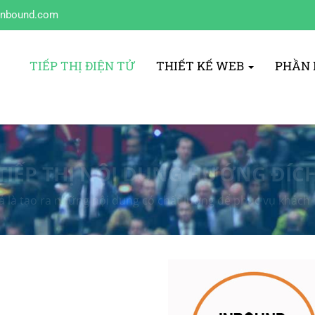
inbound.com
TIẾP THỊ ĐIỆN TỬ
THIẾT KẾ WEB
PHẦN
TIẾP THỊ NỘI DUNG HƯỚNG ĐÍC
cả là tạo ra những nội dung có chất lượng để phục vụ khách 