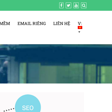
 MỀM
EMAIL RIÊNG
LIÊN HỆ
V:
H
hàng!