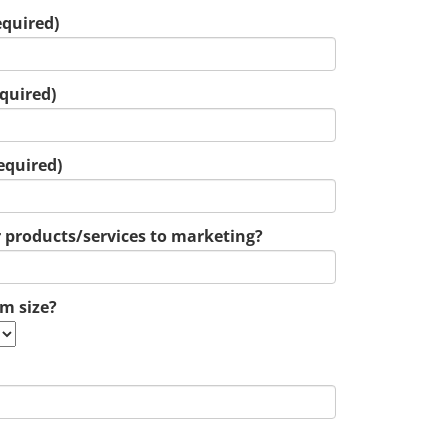
quired)
quired)
equired)
 products/services to marketing?
am size?