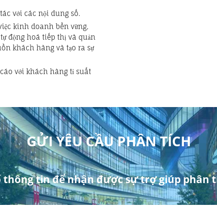
ác với các nội dung số.
việc kinh doanh bền vững,
tự động hoá tiếp thị và quản
ồn khách hàng và tạo ra sự
cáo với khách hàng tỉ suất
GỬI YÊU CẦU PHÂN TÍCH
 thông tin để nhận được sự trợ giúp phân tí