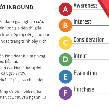
VỚI INBOUND
eo, đánh giá, nghiên cứu,
n lược gia tiếp thị giàu
 lược tiếp thị riêng cho bạn
hoặc trang trình bày dịch
ốn kinh doanh, tìm những
c tiếp thị.
ỉnh của khách hàng đối
 cần gì ở SP/DV.
 đích để phục vụ cho chiến
dung số (viral videos, bài
ghiên cứu chuyên ngành, …)