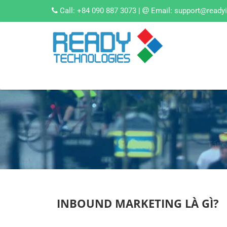
Call:
+84 090 887 3073
|
Email:
support@ready
Tất 
INBOUND MARKETING LÀ GÌ?