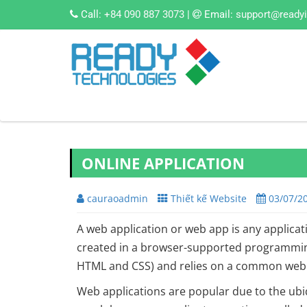
Call:
+84 090 887 3073
|
Email:
support@ready
ONLINE APPLICATION
cauraoadmin
Thiết kế Website
03/07/2
A web application or web app is any applicat
created in a browser-supported programming
HTML and CSS) and relies on a common web b
Web applications are popular due to the ubi