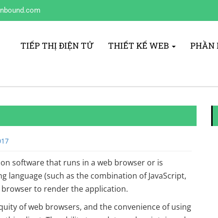
inbound.com
TIẾP THỊ ĐIỆN TỬ
THIẾT KẾ WEB
PHẦN
017
ion software that runs in a web browser or is
 language (such as the combination of JavaScript,
rowser to render the application.
quity of web browsers, and the convenience of using