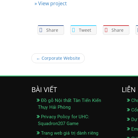
» View project
Share
Tweet
Share
← Corporate Website
BÀI VIẾT
LIÊN
Đồ gỗ Nội thất Tân Tiến Kiến
Chọ
Thụy Hải Phòng
Cổn
Privacy Policy for UHC:
Dự 
Squadron207 Game
Ema
Trang web giá trị dành riêng