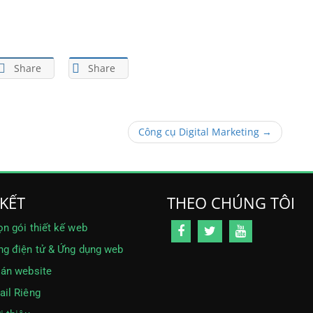
Share
Share
Công cụ Digital Marketing →
 KẾT
THEO CHÚNG TÔI
n gói thiết kế web
g điện tử & Ứng dụng web
án website
il Riêng